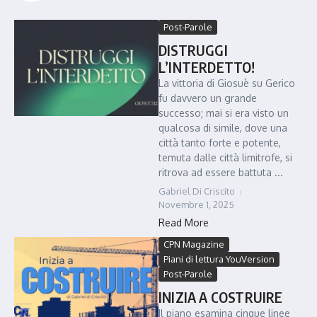
Post-Parole
DISTRUGGI
L’INTERDETTO!
La vittoria di Giosuè su Gerico
fu davvero un grande
successo; mai si era visto un
qualcosa di simile, dove una
città tanto forte e potente,
temuta dalle città limitrofe, si
ritrova ad essere battuta ...
Gabriel Di Criscito
Novembre 1, 2025
Read More
CPN Magazine
Piani di lettura YouVersion
Post-Parole
INIZIA A COSTRUIRE
Il piano esamina cinque linee