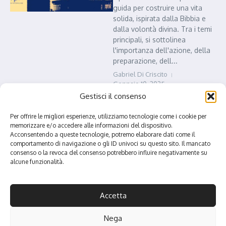
guida per costruire una vita
solida, ispirata dalla Bibbia e
dalla volontà divina. Tra i temi
principali, si sottolinea
l'importanza dell'azione, della
preparazione, dell...
Gabriel Di Criscito
Gennaio 10, 2025
Gestisci il consenso
Read More
CPN Magazine
Post-Parole
Per offrire le migliori esperienze, utilizziamo tecnologie come i cookie per
memorizzare e/o accedere alle informazioni del dispositivo.
Non vendere la benedizione.
Acconsentendo a queste tecnologie, potremo elaborare dati come il
Spesso siamo tentati di abbandonare la vita con Cristo per
comportamento di navigazione o gli ID univoci su questo sito. Il mancato
cercare qualcosa di più tangibile, trascurando il valore della
consenso o la revoca del consenso potrebbero influire negativamente su
Grazia ricevuta. Giuda, scambiando questa vita per trenta sicli
alcune funzionalità.
d'argento, rap...
Gabriel Di Criscito
Dicembre 28, 2024
Accetta
Read More
A+
Nega