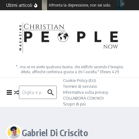
Salta al contenuto
Ultimi articoli
Affronta la depressione, non sei solo.
Co
"…ma se ne avete qualcuna buona, che edifichi secondo il bisogno,
ditela, affinché conferisca grazia a chi l’ascolta." Efesini 4:29
Cookie Policy (EU)
Termini di servizio
Cerca:
Informativa sulla privacy
COLLABORA CON NOI
Scopri di più
Gabriel Di Criscito