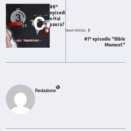
#8°
episodi
o Hai
paura?
Next Article
#1° episodio “Bible
Moment”
Redazione