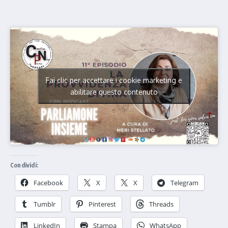
Fai clic per accettare i cookie marketing e
abilitare questo contenuto
Condividi:
Facebook
X
X
Telegram
Tumblr
Pinterest
Threads
LinkedIn
Stampa
WhatsApp