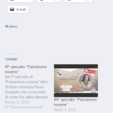
E-mail
Mi piace:
Correlati
#1° episodio “Parliamone
insieme”
Nel 1° episodio di
"Parliamone insieme" Meri
Stellato intervista Rosa
Scarpato che ci racconta
di come Dio abbia liberato
#4° episodio “Parliamone
la sua vita nel momento
Marzo 12, 2023
insieme”
del bisogno e abbia
In "Parliamone insieme"
Aprile 3, 2023
guarito il suo corpo da un