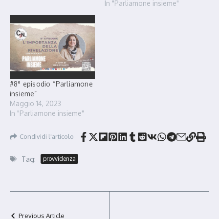
In "Parliamone insieme"
male incurabile.
#8° episodio “Parliamone
insieme”
Maggio 14, 2023
In "Parliamone insieme"
Condividi l'articolo
Tag:
provvidenza
Previous Article