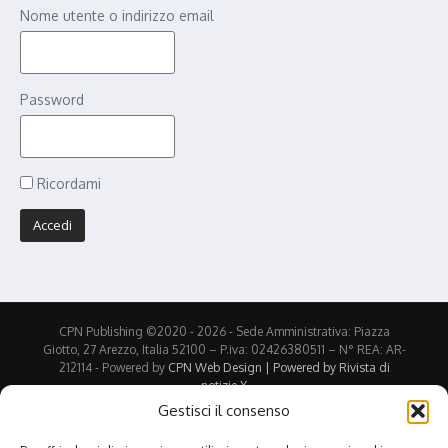
Nome utente o indirizzo email
Password
Ricordami
CPN Publishing ©2020 - 2026 - Sede Amministrativa: Piazza
Giotto, 27 Arezzo, Italia 52100 – P.iva: 02426380511 – N° REA: AR-
212114 - Powered by
CPN Web Design | Powered by
Rivista di
notizie X
Gestisci il consenso
Stampa
PDF (in inglese)
eBook