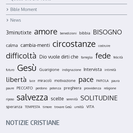
Bible Moment
News
amore
BISOGNO
3minutixte
bibbia
benedizioni
circostanze
cambia-menti
calma
costruire
fede
difficoltà
Dio vuole dirti che
famiglia
felicità
Gesù
Intervista
Guarigione
futuro
indignazione
intimità
pace
libertà
miracoli
motivazione
luce
PAROLA
paura
PECCATO
preghiera
paure
perdono
potenza
provvidenza
religione
salvezza
SOLITUDINE
scelte
riposo
serenità
speranza
VITA
TEMPESTA
timore
trovare Gesù
umiltà
NOTIZIE CRISTIANE