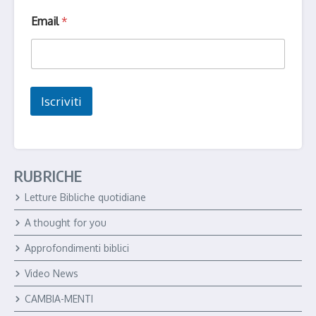
E
Email
*
m
a
i
l
N
o
Iscriviti
m
e
E
m
a
i
RUBRICHE
l
Letture Bibliche quotidiane
A thought for you
Approfondimenti biblici
Video News
CAMBIA-MENTI