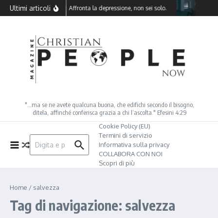
Salta al contenuto
Ultimi articoli
Affronta la depressione, non sei solo.
Come S
"…ma se ne avete qualcuna buona, che edifichi secondo il bisogno,
ditela, affinché conferisca grazia a chi l’ascolta." Efesini 4:29
Cookie Policy (EU)
Termini di servizio
Cerca:
Informativa sulla privacy
COLLABORA CON NOI
Scopri di più
Home
/
salvezza
Tag di navigazione: salvezza