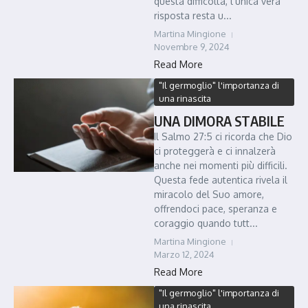
questa difficoltà, l'unica vera
risposta resta u...
Martina Mingione
Novembre 9, 2024
Read More
"Il germoglio" l'importanza di
una rinascita
UNA DIMORA STABILE
Il Salmo 27:5 ci ricorda che Dio
ci proteggerà e ci innalzerà
anche nei momenti più difficili.
Questa fede autentica rivela il
miracolo del Suo amore,
offrendoci pace, speranza e
coraggio quando tutt...
Martina Mingione
Marzo 12, 2024
Read More
"Il germoglio" l'importanza di
una rinascita