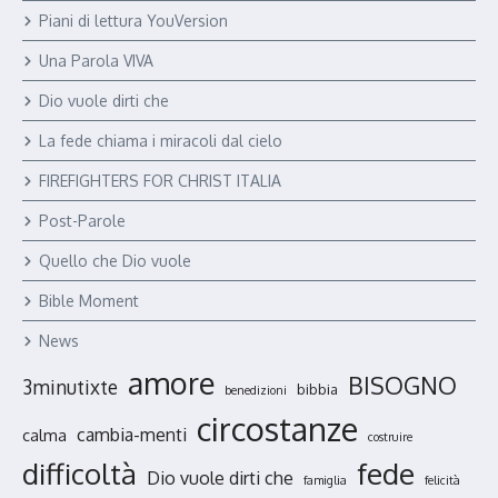
Piani di lettura YouVersion
Una Parola VIVA
Dio vuole dirti che
La fede chiama i miracoli dal cielo
FIREFIGHTERS FOR CHRIST ITALIA
Post-Parole
Quello che Dio vuole
Bible Moment
News
amore
BISOGNO
3minutixte
bibbia
benedizioni
circostanze
cambia-menti
calma
costruire
fede
difficoltà
Dio vuole dirti che
famiglia
felicità