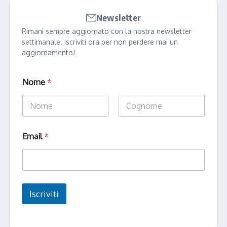
Newsletter
Rimani sempre aggiornato con la nostra newsletter
settimanale. Iscriviti ora per non perdere mai un
aggiornamento!
Nome
*
Nome
Cognome
E
Email
*
m
a
i
l
N
o
Iscriviti
m
e
N
o