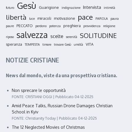
Gesù
Intervista
Guarigione
futuro
indignazione
intimità
pace
libertà
miracoli
motivazione
luce
PAROLA
paura
PECCATO
preghiera
paure
perdono
potenza
provvidenza
religione
salvezza
SOLITUDINE
scelte
riposo
serenità
speranza
VITA
TEMPESTA
timore
trovare Gesù
umiltà
NOTIZIE CRISTIANE
News dal mondo, viste da una prospettiva cristiana.
Non sprecare le opportunità
FONTE: CRISTIANI OGGI
Pubblicato 04-12-2025
Amid Peace Talks, Russian Drone Damages Christian
School in Kyiv
FONTE: Christianity Today
Pubblicato 04-12-2025
The 12 Neglected Movies of Christmas