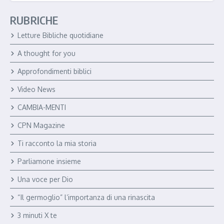
m
e
RUBRICHE
Letture Bibliche quotidiane
A thought for you
Approfondimenti biblici
Video News
CAMBIA-MENTI
CPN Magazine
Ti racconto la mia storia
Parliamone insieme
Una voce per Dio
“Il germoglio” l’importanza di una rinascita
3 minuti X te