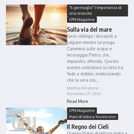
"Il germoglio" l'importanza di
una rinascita
CPN Magazine
Sulla via del mare
Gesù obbliga i discepoli a
salpare mentre lui prega.
Cammina sulle acque e
incoraggia Pietro, che,
impaurito, affonda. Questo
evento sottolinea la lotta tra
fede e dubbio, evidenziando
che la vera sta...
Martina Mingione
Novembre 21, 2024
Read More
CPN Magazine
Piani di lettura YouVersion
Il Regno dei Cieli
Questo Piano di lettura invita a