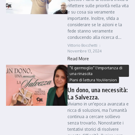
riflettere sulle priorità nella vita
e su cosa sia veramente
importante. Inoltre, sfida a
considerare se le azioni e la
fede stanno veramente
conducendo alla ricerca d...
Vittorio Bocchetti
Novembre 13, 2024
Read More
"Il germoglio" l'importanza di
una rinascita
Piani di lettura YouVersion
Un dono, una necessità:
La Salvezza.
Viviamo in un'epoca avanzata e
ricca di soluzioni, ma l'umanità
continua a cercare sollievo
senza trovarlo. Nonostante i
tentativi storici di risolvere