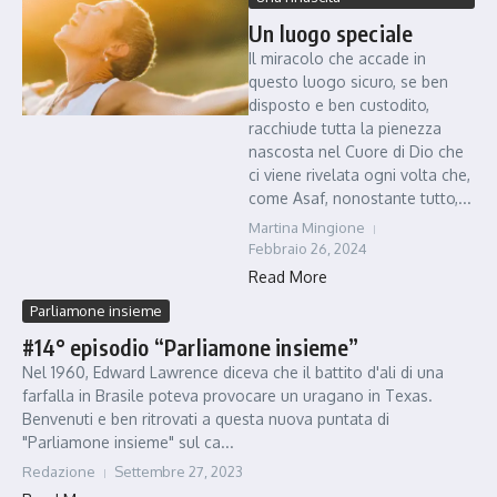
Un luogo speciale
Il miracolo che accade in
questo luogo sicuro, se ben
disposto e ben custodito,
racchiude tutta la pienezza
nascosta nel Cuore di Dio che
ci viene rivelata ogni volta che,
come Asaf, nonostante tutto,...
Martina Mingione
Febbraio 26, 2024
Read More
Parliamone insieme
#14° episodio “Parliamone insieme”
Nel 1960, Edward Lawrence diceva che il battito d'ali di una
farfalla in Brasile poteva provocare un uragano in Texas.
Benvenuti e ben ritrovati a questa nuova puntata di
"Parliamone insieme" sul ca...
Redazione
Settembre 27, 2023