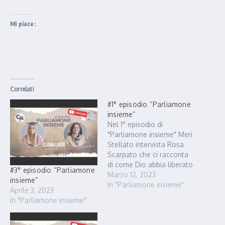
Mi piace:
Correlati
#1° episodio “Parliamone
insieme”
Nel 1° episodio di
"Parliamone insieme" Meri
Stellato intervista Rosa
Scarpato che ci racconta
di come Dio abbia liberato
#3° episodio “Parliamone
la sua vita nel momento
Marzo 12, 2023
insieme”
del bisogno e abbia
In "Parliamone insieme"
Aprile 3, 2023
guarito il suo corpo da un
In "Parliamone insieme"
male incurabile.