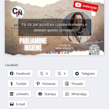
Fai clic per accettare i cookie marketing e
abilitare questo contenuto
Condividi:
Facebook
X
X
Telegram
Tumblr
Pinterest
Threads
LinkedIn
Stampa
WhatsApp
E-mail