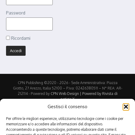
Password
Ricordami
CPN Publishing ©2020 - 2026 - Sede Amministrativa: Piazza
Giotto, 27 Arezzo, Italia 52100 – P.iva: 02426380511 – N° REA: AR-
212114 - Powered by
CPN Web Design | Powered by
Rivista di
notizie X
Gestisci il consenso
Stampa
PDF (in inglese)
eBook
Per offrire le migliori esperienze, utilizziamo tecnologie come i cookie per
memorizzare e/o accedere alle informazioni del dispositivo.
Condividi:
Acconsentendo a queste tecnologie, potremo elaborare dati come il
comportamento di navigazione o gli ID univoci su questo sito. Il mancato