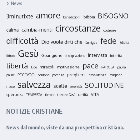
News
amore
BISOGNO
3minutixte
bibbia
benedizioni
circostanze
cambia-menti
calma
costruire
fede
difficoltà
Dio vuole dirti che
famiglia
felicità
Gesù
Intervista
Guarigione
futuro
indignazione
intimità
pace
libertà
miracoli
motivazione
luce
PAROLA
paura
PECCATO
preghiera
paure
perdono
potenza
provvidenza
religione
salvezza
SOLITUDINE
scelte
riposo
serenità
speranza
VITA
TEMPESTA
timore
trovare Gesù
umiltà
NOTIZIE CRISTIANE
News dal mondo, viste da una prospettiva cristiana.