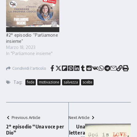
#2° episodio “Parliamone
insieme”
Marzo 18, 2023
In "Parliamone insieme"
Condividi l'articolo
Tag:
fede
motivazione
salvezza
scelte
Previous Article
Next Article
2° episodio “Una voce per
Una
Dio”
lettera