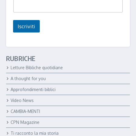
i
l
*
N
Iscriviti
o
m
e
RUBRICHE
Letture Bibliche quotidiane
A thought for you
Approfondimenti biblici
Video News
CAMBIA-MENTI
CPN Magazine
Ti racconto la mia storia