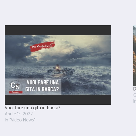
D
G
I
Vuoi fare una gita in barca?
Aprile 13, 2022
In "Video News"