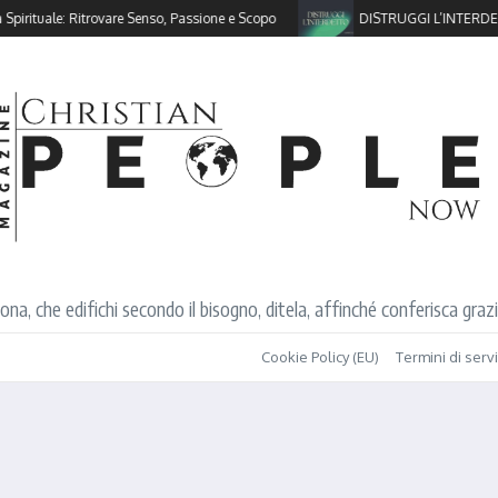
le: Ritrovare Senso, Passione e Scopo
DISTRUGGI L’INTERDETTO!
, che edifichi secondo il bisogno, ditela, affinché conferisca grazia
Cookie Policy (EU)
Termini di serv