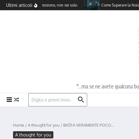
Salta al contenuto
Ultimi articoli
Affronta la depressione, non sei solo.
Come Superare la Noia Spiritua
"…ma se ne avete qualcuna buona
Cerca:
Home
/
A thought for you
/
BASTA VERAMENTE POCO…
A thought for you