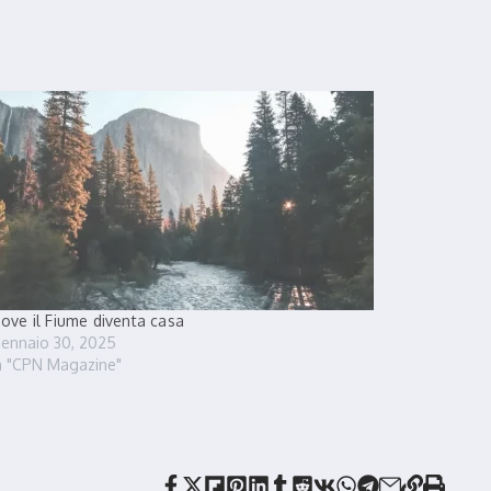
ove il Fiume diventa casa
ennaio 30, 2025
n "CPN Magazine"