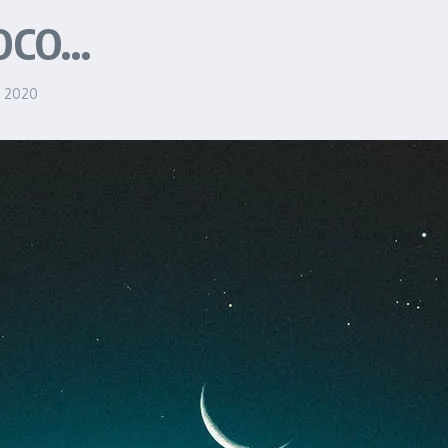
OCO…
, 2020