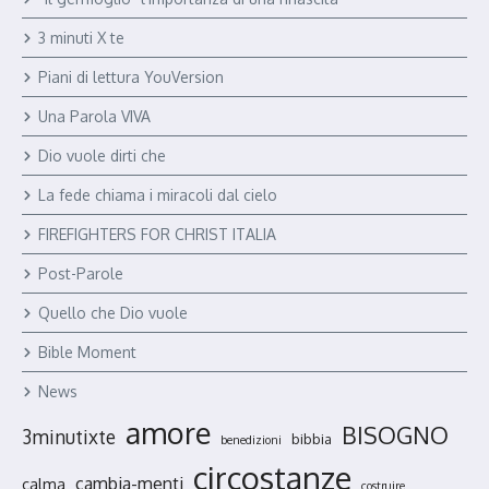
3 minuti X te
Piani di lettura YouVersion
Una Parola VIVA
Dio vuole dirti che
La fede chiama i miracoli dal cielo
FIREFIGHTERS FOR CHRIST ITALIA
Post-Parole
Quello che Dio vuole
Bible Moment
News
amore
BISOGNO
3minutixte
bibbia
benedizioni
circostanze
cambia-menti
calma
costruire