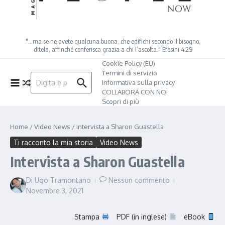
"…ma se ne avete qualcuna buona, che edifichi secondo il bisogno,
ditela, affinché conferisca grazia a chi l’ascolta." Efesini 4:29
Cookie Policy (EU)
Termini di servizio
Cerca:
Informativa sulla privacy
COLLABORA CON NOI
Scopri di più
Home
/
Video News
/
Intervista a Sharon Guastella
Ti racconto la mia storia
Video News
Intervista a Sharon Guastella
Di
Ugo Tramontano
Nessun commento
Novembre 3, 2021
Stampa
PDF (in inglese)
eBook