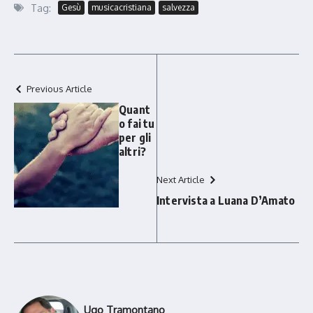
Tag:
Gesù
musicacristiana
salvezza
Previous Article
Quant
o fai tu
per gli
altri?
Next Article
Intervista a Luana D’Amato
Ugo Tramontano