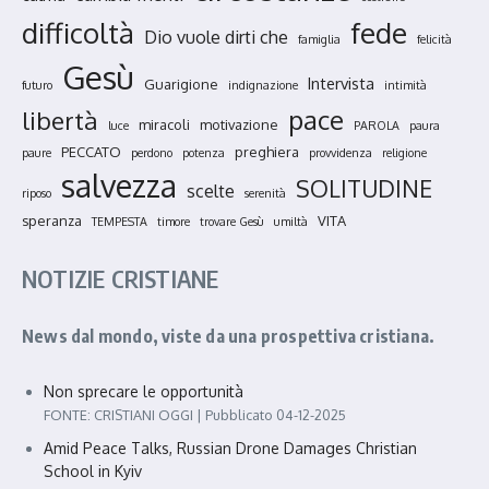
fede
difficoltà
Dio vuole dirti che
famiglia
felicità
Gesù
Intervista
Guarigione
futuro
indignazione
intimità
pace
libertà
miracoli
motivazione
luce
PAROLA
paura
PECCATO
preghiera
paure
perdono
potenza
provvidenza
religione
salvezza
SOLITUDINE
scelte
riposo
serenità
speranza
VITA
TEMPESTA
timore
trovare Gesù
umiltà
NOTIZIE CRISTIANE
News dal mondo, viste da una prospettiva cristiana.
Non sprecare le opportunità
FONTE: CRISTIANI OGGI
Pubblicato 04-12-2025
Amid Peace Talks, Russian Drone Damages Christian
School in Kyiv