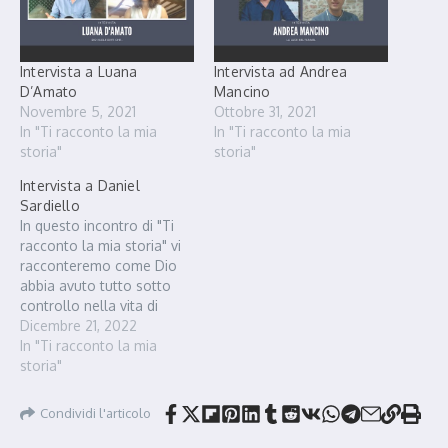
Intervista a Luana
Intervista ad Andrea
D’Amato
Mancino
Novembre 5, 2021
Ottobre 31, 2021
In "Ti racconto la mia
In "Ti racconto la mia
storia"
storia"
Intervista a Daniel
Sardiello
In questo incontro di "Ti
racconto la mia storia" vi
racconteremo come Dio
abbia avuto tutto sotto
controllo nella vita di
Daniel Sardiello e come lo
Dicembre 21, 2022
abbia protetto da ogni
In "Ti racconto la mia
male, anche quando
storia"
sembrava Egli non ci
fosse.
Condividi l'articolo