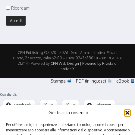
Ricordami
CPN Publishing ©2020 - 2026 - Sede Amministrativa: Piazza
Giotto, 27 Arezzo, Italia 52100 – P.iva: 02426380511 – N° REA: AR-
212114 - Powered by
CPN Web Design | Powered by
Rivista di
notizie X
Stampa
PDF (in inglese)
eBook
Condividi:
Facebook
X
X
Telegram
Gestisci il consenso
Tumblr
Pinterest
Threads
Per offrire le migliori esperienze, utilizziamo tecnologie come i cookie per
LinkedIn
Stampa
WhatsApp
memorizzare e/o accedere alle informazioni del dispositivo. Acconsentendo