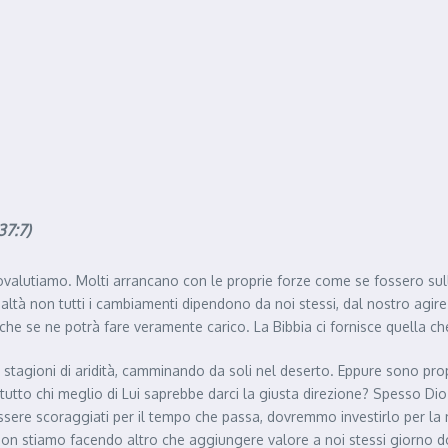
37:7)
ovalutiamo. Molti arrancano con le proprie forze come se fossero sull
ealtà non tutti i cambiamenti dipendono da noi stessi, dal nostro agir
che se ne potrà fare veramente carico. La Bibbia ci fornisce quella ch
stagioni di aridità, camminando da soli nel deserto. Eppure sono prop
utto chi meglio di Lui saprebbe darci la giusta direzione? Spesso Dio
ssere scoraggiati per il tempo che passa, dovremmo investirlo per la
non stiamo facendo altro che aggiungere valore a noi stessi giorno 