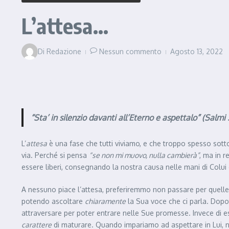
L’attesa…
Di
Redazione
Nessun commento
Agosto 13, 2022
“Sta’ in silenzio davanti all’Eterno e aspettalo” (Salmi 
L’
attesa
è una fase che tutti viviamo, e che troppo spesso sott
via. Perché si pensa
“se non mi muovo, nulla cambierà”
, ma in r
essere liberi, consegnando la nostra causa nelle mani di Colui 
A nessuno piace l’attesa, preferiremmo non passare per quelle 
potendo ascoltare
chiaramente
la Sua voce che ci parla. Dopot
attraversare per poter entrare nelle Sue promesse. Invece di e
carattere
di maturare. Quando impariamo ad aspettare in Lui, 