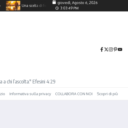
giovedì, Agosto 6, 2026
Una scelta di fede.
Consigli utili dai Vigili del Fuoco di FFC Ita
3:03:50 PM
 a chi l’ascolta." Efesini 4:29
izio
Informativa sulla privacy
COLLABORA CON NOI
Scopri di più