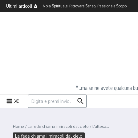
Salta al contenuto
Ultimi articoli
Come Superare la Noia Spirituale: Ritrovare Senso, Passione e Scopo
"…ma se ne avete qualcuna buona
Cerca:
Home
/
La fede chiama i miracoli dal cielo
/
L’attesa…
La fede chiama i miracoli dal cielo