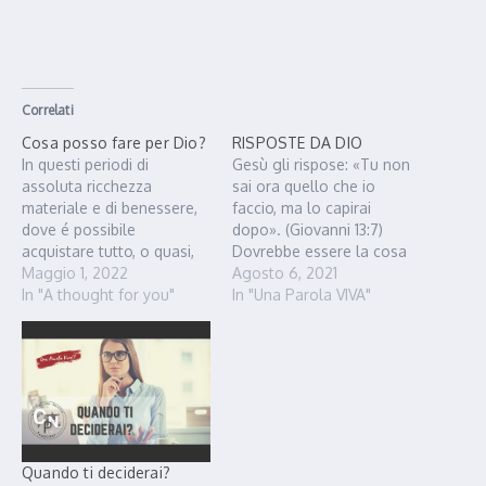
Correlati
Cosa posso fare per Dio?
RISPOSTE DA DIO
In questi periodi di
Gesù gli rispose: «Tu non
assoluta ricchezza
sai ora quello che io
materiale e di benessere,
faccio, ma lo capirai
dove é possibile
dopo». (Giovanni 13:7)
acquistare tutto, o quasi,
Dovrebbe essere la cosa
con assoluta facilità, mi
Maggio 1, 2022
più naturale, pregare e
Agosto 6, 2021
viene il dubbio che le
In "A thought for you"
aspettare le risposte da
In "Una Parola VIVA"
persone non siano
Dio! Dovrebbe esserlo, ma
interessate alla felicità che
a volte non lo è. Dio infatti
Dio può dare, tutto questo
ci ha dato un compito,
nonostante si sappia con
quello di essere suoi
assoluta certezza che non
servitori…
si può comprare la…
Quando ti deciderai?