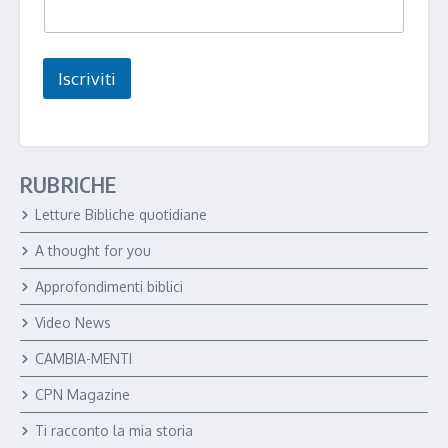
a
i
l
E
Iscriviti
m
a
i
l
RUBRICHE
Letture Bibliche quotidiane
A thought for you
Approfondimenti biblici
Video News
CAMBIA-MENTI
CPN Magazine
Ti racconto la mia storia