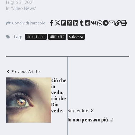
Luglio 31, 2021
In "Video News"
Condividi l'articolo
Tag:
circostanze
difficoltà
salvezza
Previous Article
Ciò che
io
vedo,
ciò che
Dio
vede.
Next Article
Io non pensavo più…!