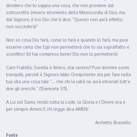
desidero che tu sappia una cosa, che non proviene dal
sottoscritto (misero strumento della Misericordia di Dio), ma
dal Signore, il tuo Dio che ti dice: “Questo non avrà effetto;
non succederà!”
Non so cosa Dio farà, come lo farà e quando lo farà, ma puoi
esserne certo che Egli non permetterà che tu sia sopraffatto e
sconfitto! Si! hai compreso bene! Dio non lo permetterà!
Caro Fratello, Sorella e Amico, stai sereno! Puoi dormire sonni
tranquilli, perché il Signore Iddio Onnipotente sta per fare nella
tua vita una cosa tale “… che chi la udrà ne avrà intronati tutt’e
due gli orecchi.” (1Samuele 3:11).
A Lui sol Savio, rendo tutta la Lode, la Gloria e l’Onore ora e
per sempre Amen! E chi legge dica AMEN!
Archetto Brasiello
Fonte