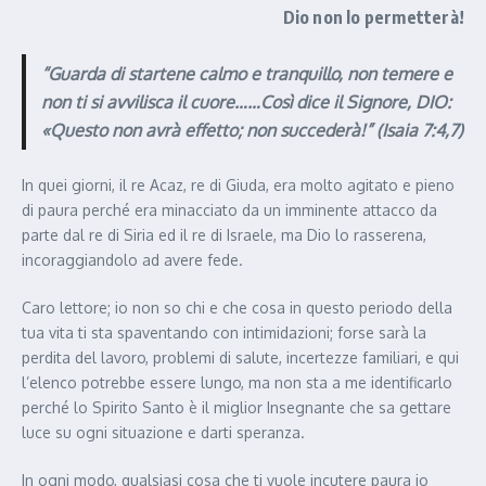
Dio non lo permetterà!
“Guarda di startene calmo e tranquillo, non temere e
non ti si avvilisca il cuore……Così dice il Signore, DIO:
«Questo non avrà effetto; non succederà!” (Isaia 7:4,7)
In quei giorni, il re Acaz, re di Giuda, era molto agitato e pieno
di paura perché era minacciato da un imminente attacco da
parte dal re di Siria ed il re di Israele, ma Dio lo rasserena,
incoraggiandolo ad avere fede.
Caro lettore; io non so chi e che cosa in questo periodo della
tua vita ti sta spaventando con intimidazioni; forse sarà la
perdita del lavoro, problemi di salute, incertezze familiari, e qui
l’elenco potrebbe essere lungo, ma non sta a me identificarlo
perché lo Spirito Santo è il miglior Insegnante che sa gettare
luce su ogni situazione e darti speranza.
In ogni modo, qualsiasi cosa che ti vuole incutere paura io