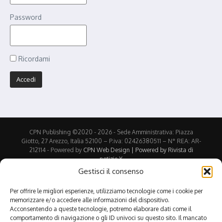
Password
Ricordami
CPN Publishing ©2020 - 2026 - Sede Amministrativa: Piazza
Giotto, 27 Arezzo, Italia 52100 – P.iva: 02426380511 – N° REA: AR-
212114 - Powered by
CPN Web Design | Powered by
Rivista di
notizie X
Gestisci il consenso
Stampa
PDF (in inglese)
eBook
Per offrire le migliori esperienze, utilizziamo tecnologie come i cookie per
memorizzare e/o accedere alle informazioni del dispositivo.
Condividi:
Acconsentendo a queste tecnologie, potremo elaborare dati come il
Facebook
X
X
Telegram
comportamento di navigazione o gli ID univoci su questo sito. Il mancato