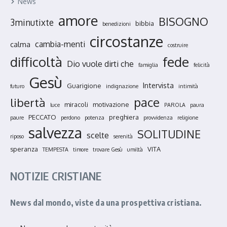
News
amore
BISOGNO
3minutixte
bibbia
benedizioni
circostanze
cambia-menti
calma
costruire
fede
difficoltà
Dio vuole dirti che
famiglia
felicità
Gesù
Intervista
Guarigione
futuro
indignazione
intimità
pace
libertà
miracoli
motivazione
luce
PAROLA
paura
PECCATO
preghiera
paure
perdono
potenza
provvidenza
religione
salvezza
SOLITUDINE
scelte
riposo
serenità
speranza
VITA
TEMPESTA
timore
trovare Gesù
umiltà
NOTIZIE CRISTIANE
News dal mondo, viste da una prospettiva cristiana.