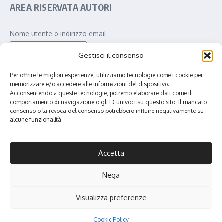
AREA RISERVATA AUTORI
Nome utente o indirizzo email
Gestisci il consenso
Password
Per offrire le migliori esperienze, utilizziamo tecnologie come i cookie per
memorizzare e/o accedere alle informazioni del dispositivo.
Acconsentendo a queste tecnologie, potremo elaborare dati come il
comportamento di navigazione o gli ID univoci su questo sito. Il mancato
consenso o la revoca del consenso potrebbero influire negativamente su
Ricordami
alcune funzionalità.
Accetta
A+
Nega
CPN Publishing ©2020 - 2026 - Sede Amministrativa: Piazza
A
Visualizza preferenze
Giotto, 27 Arezzo, Italia 52100 – P.iva: 02426380511 – N° REA: AR-
Iscriviti
212114 - Powered by
CPN Web Design | Powered by
Rivista di
A-
notizie X
Cookie Policy