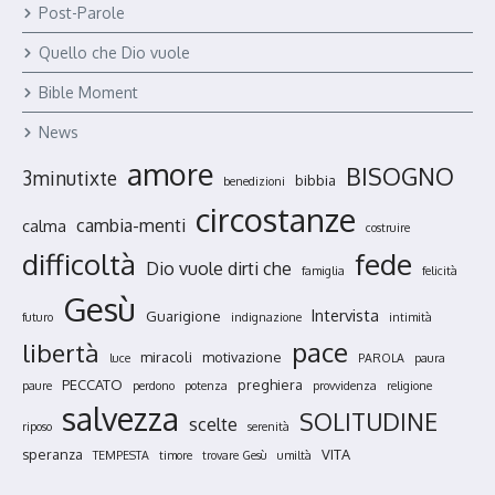
Post-Parole
Quello che Dio vuole
Bible Moment
News
amore
BISOGNO
3minutixte
bibbia
benedizioni
circostanze
cambia-menti
calma
costruire
fede
difficoltà
Dio vuole dirti che
famiglia
felicità
Gesù
Intervista
Guarigione
futuro
indignazione
intimità
pace
libertà
miracoli
motivazione
luce
PAROLA
paura
PECCATO
preghiera
paure
perdono
potenza
provvidenza
religione
salvezza
SOLITUDINE
scelte
riposo
serenità
speranza
VITA
TEMPESTA
timore
trovare Gesù
umiltà