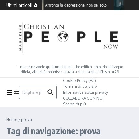
Salta al contenuto
Ultimi articoli
Affronta la depressione, non sei solo.
Come 
"…ma se ne avete qualcuna buona, che edifichi secondo il bisogno,
ditela, affinché conferisca grazia a chi l’ascolta." Efesini 4:29
Cookie Policy (EU)
Termini di servizio
Cerca:
Informativa sulla privacy
COLLABORA CON NOI
Scopri di più
Home
/
prova
Tag di navigazione: prova