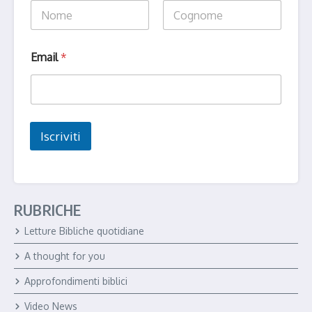
Nome
Cognome
N
Email
*
o
m
e
*
E
m
Iscriviti
a
i
l
RUBRICHE
Letture Bibliche quotidiane
A thought for you
Approfondimenti biblici
Video News