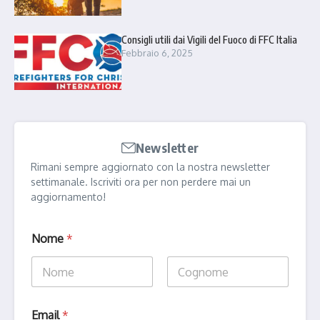
Consigli utili dai Vigili del Fuoco di FFC Italia
Febbraio 6, 2025
Newsletter
Rimani sempre aggiornato con la nostra newsletter
settimanale. Iscriviti ora per non perdere mai un
aggiornamento!
*
Nome
*
N
o
m
e
Nome
Cognome
N
o
Email
*