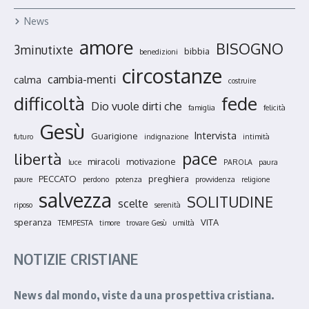
News
amore
BISOGNO
3minutixte
bibbia
benedizioni
circostanze
cambia-menti
calma
costruire
fede
difficoltà
Dio vuole dirti che
famiglia
felicità
Gesù
Intervista
Guarigione
futuro
indignazione
intimità
pace
libertà
miracoli
motivazione
luce
PAROLA
paura
PECCATO
preghiera
paure
perdono
potenza
provvidenza
religione
salvezza
SOLITUDINE
scelte
riposo
serenità
speranza
VITA
TEMPESTA
timore
trovare Gesù
umiltà
NOTIZIE CRISTIANE
News dal mondo, viste da una prospettiva cristiana.