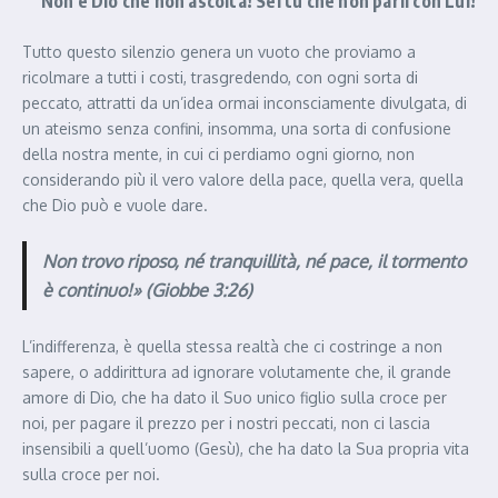
Non è Dio che non ascolta! Sei tu che non parli con Lui!
Tutto questo silenzio genera un vuoto che proviamo a
ricolmare a tutti i costi, trasgredendo, con ogni sorta di
peccato, attratti da un’idea ormai inconsciamente divulgata, di
un ateismo senza confini, insomma, una sorta di confusione
della nostra mente, in cui ci perdiamo ogni giorno, non
considerando più il vero valore della pace, quella vera, quella
che Dio può e vuole dare.
Non trovo riposo, né tranquillità, né pace, il tormento
è continuo!» (Giobbe 3:26)
L’indifferenza, è quella stessa realtà che ci costringe a non
sapere, o addirittura ad ignorare volutamente che, il grande
amore di Dio, che ha dato il Suo unico figlio sulla croce per
noi, per pagare il prezzo per i nostri peccati, non ci lascia
insensibili a quell’uomo (Gesù), che ha dato la Sua propria vita
sulla croce per noi.