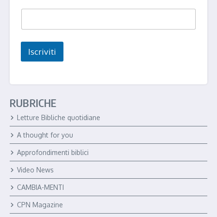
m
e
Iscriviti
RUBRICHE
Letture Bibliche quotidiane
A thought for you
Approfondimenti biblici
Video News
CAMBIA-MENTI
CPN Magazine