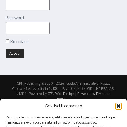
Password
Ricordami
CPN Publishing ©2020 - 2026 - Sede Amministrativa: Piazza
Giotto, 27 Arezzo, Italia 52100 – P.iva: 02426380511 – N° REA: AR-
212114 - Powered by
CPN Web Design | Powered by
Rivista di
notizie X
Gestisci il consenso
Stampa
PDF (in inglese)
eBook
Per offrire le migliori esperienze, utilizziamo tecnologie come i cookie per
memorizzare e/o accedere alle informazioni del dispositivo.
Condividi: