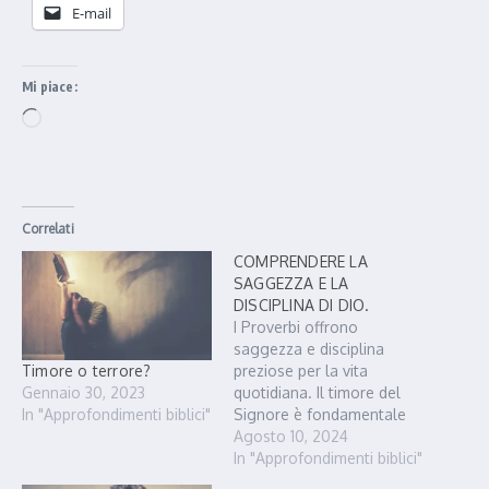
E-mail
Mi piace:
Caricamento in corso…
Correlati
COMPRENDERE LA
SAGGEZZA E LA
DISCIPLINA DI DIO.
I Proverbi offrono
saggezza e disciplina
Timore o terrore?
preziose per la vita
Gennaio 30, 2023
quotidiana. Il timore del
In "Approfondimenti biblici"
Signore è fondamentale
per comprendere la
Agosto 10, 2024
saggezza divina. Chiedere
In "Approfondimenti biblici"
saggezza e speranza a