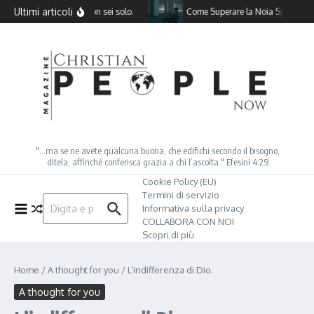
Salta al contenuto
Ultimi articoli
ronta la depressione, non sei solo.
Come Superare la Noia Spirituale: 
"…ma se ne avete qualcuna buona, che edifichi secondo il bisogno,
ditela, affinché conferisca grazia a chi l’ascolta." Efesini 4:29
Cookie Policy (EU)
Termini di servizio
Cerca:
Informativa sulla privacy
COLLABORA CON NOI
Scopri di più
Home
/
A thought for you
/
L’indifferenza di Dio.
A thought for you