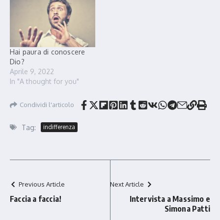
Dio ci guida verso scelte
giuste. La grazia divina
offre perdono e
benevolenza, portando
fiducia e speranza. Dio ci
Hai paura di conoscere
benedica.
Dio?
Aprile 9, 2022
In "A thought for you"
Condividi l'articolo
Tag:
indifferenza
Previous Article
Next Article
Faccia a faccia!
Intervista a Massimo e
Simona Patti